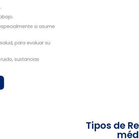
.
abajo.
 especialmente si asume
alud, para evaluar su
ruido, sustancias
Tipos de R
médi