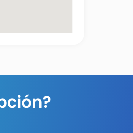
pción?