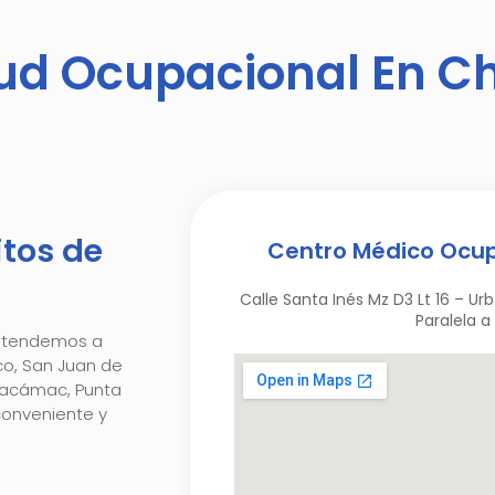
ud Ocupacional En Cho
itos de
Centro Médico Ocupa
Calle Santa Inés Mz D3 Lt 16 – Urb
Paralela a 
 atendemos a
co, San Juan de
Pachacámac, Punta
conveniente y