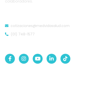
colaboradores.
DATOS DE CONTACTO
cotizaciones@medvidasalud.com
(01) 748-1577
SÍGUENOS EN:
NUESTRAS SEDES
Sede Lurigancho-Ate
Av. 24 de Setiembre Mz. I Lt. 2A, Campo sol, a media
cuadra del Paradero Cabana, Carapongo.
Sede San Martín de Porres