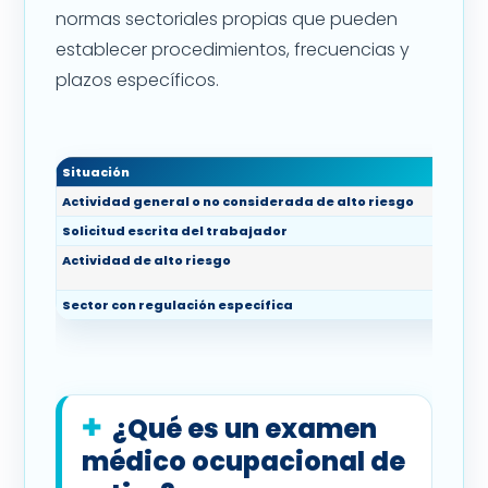
normas sectoriales propias que pueden
establecer procedimientos, frecuencias y
plazos específicos.
Situación
¿El ex
Actividad general o no considerada de alto riesgo
Es facul
Solicitud escrita del trabajador
El empl
Actividad de alto riesgo
Debe rea
normati
Sector con regulación específica
Debe re
¿Qué es un examen
médico ocupacional de