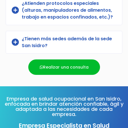
¿Atienden protocolos especiales
(alturas, manipuladores de alimentos,
trabajo en espacios confinados, etc.)?
¿Tienen más sedes además de la sede
San Isidro?
Realizar una consulta
Empresa de salud ocupacional en San Isidro,
enfocada en brindar atención confiable, ágil y
adaptada a las necesidades de cada
empresa.
Empresa Especialista en Salud