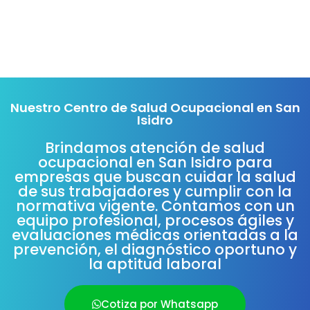
Nuestro Centro de Salud Ocupacional en San
Isidro
Brindamos atención de salud
ocupacional en San Isidro para
empresas que buscan cuidar la salud
de sus trabajadores y cumplir con la
normativa vigente. Contamos con un
equipo profesional, procesos ágiles y
evaluaciones médicas orientadas a la
prevención, el diagnóstico oportuno y
la aptitud laboral
Cotiza por Whatsapp