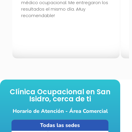
médico ocupacional. Me entregaron los
V
resultados el mismo día. ¡Muy
y
recomendable!
e
S
p
e
Clínica Ocupacional en San
Isidro, cerca de ti
Horario de Atención - Área Comercial
Todas las sedes