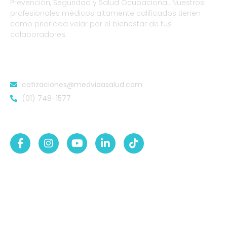
Prevención, Seguridad y Salud Ocupacional. Nuestros
profesionales médicos altamente calificados tienen
como prioridad velar por el bienestar de tus
colaboradores.
DATOS DE CONTACTO
cotizaciones@medvidasalud.com
(01) 748-1577
SÍGUENOS EN:
NUESTRAS SEDES
Sede Lurigancho-Ate
Av. 24 de Setiembre Mz. I Lt. 2A, Campo sol, a media
cuadra del Paradero Cabana, Carapongo.