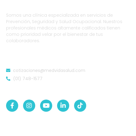
Somos una clínica especializada en servicios de
Prevención, Seguridad y Salud Ocupacional. Nuestros
profesionales médicos altamente calificados tienen
como prioridad velar por el bienestar de tus
colaboradores.
DATOS DE CONTACTO
cotizaciones@medvidasalud.com
(01) 748-1577
SÍGUENOS EN:
NUESTRAS SEDES
Sede Lurigancho-Ate