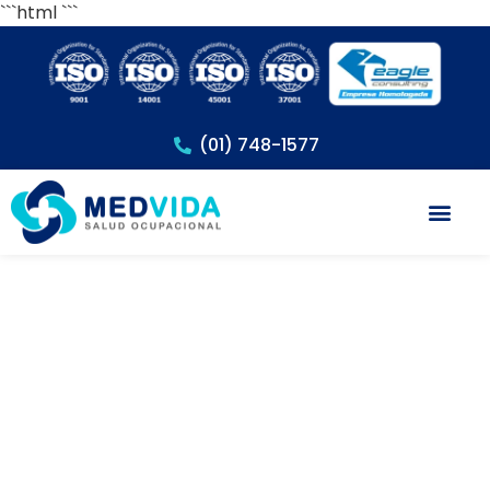
```html
```
(01) 748-1577
Exámenes Méd