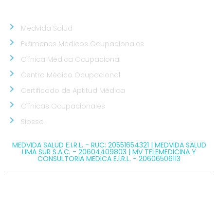
NUESTROS ALIADOS
Medvida Salud
Exámenes Médicos Ocupacionales
Clínica Médica Ocupacional
Centro Médico Ocupacional
Certificado de Aptitud Médica
Clínicas Ocupacionales
Sipsso
MEDVIDA SALUD E.I.R.L. - RUC: 20551654321 | MEDVIDA SALUD
LIMA SUR S.A.C. - 20604409803 | MV TELEMEDICINA Y
CONSULTORIA MEDICA E.I.R.L. - 20606506113
@ Copyright 2026 MEDVIDA - Todos los derechos
reservados