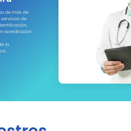
ria de más de
servicios de
entificación,
n acreditación
de la
ca.