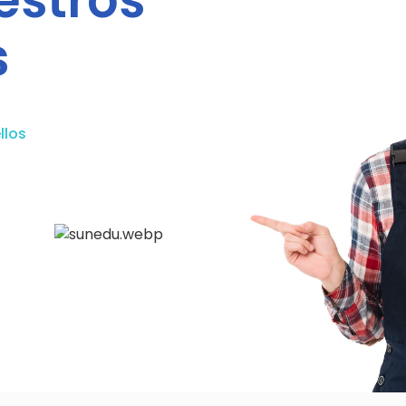
estros
s
llos