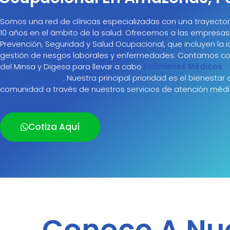
Somos una red de clínicas especializadas con una trayecto
10 años en el ámbito de la salud. Ofrecemos a las empresas 
Prevención, Seguridad y Salud Ocupacional, que incluyen la id
gestión de riesgos laborales y enfermedades. Contamos co
del Minsa y Digesa para llevar a cabo
Exámenes Médicos
Ocupacionales
. Nuestra principal prioridad es el bienestar 
comunidad a través de nuestros servicios de atención médi
Cotiza Aquí