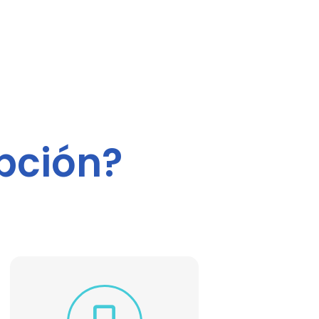
pción?