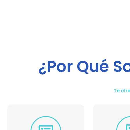
¿Por Qué S
Te ofr