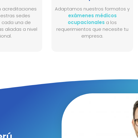
 acreditaciones
Adaptamos nuestros formatos y
uestras sedes
exámenes médicos
n cada una de
ocupacionales
a los
as aliadas a nivel
requerimientos que necesite tu
ional.
empresa.
erú