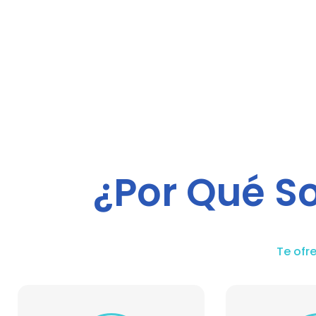
¿Por Qué S
Te ofr