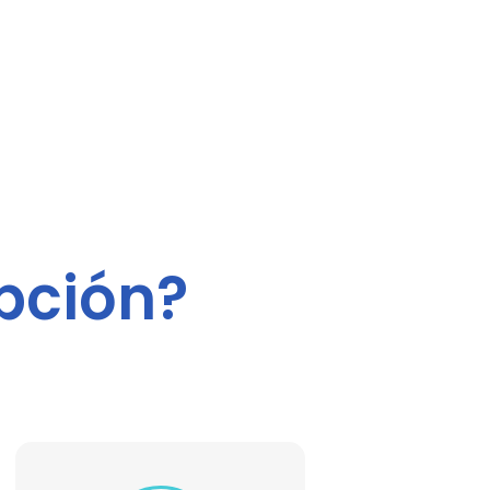
pción?