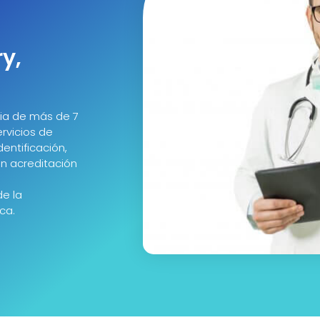
y,
ria de más de 7
rvicios de
entificación,
n acreditación
de la
ca.