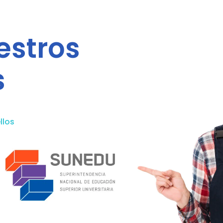
estros
s
llos