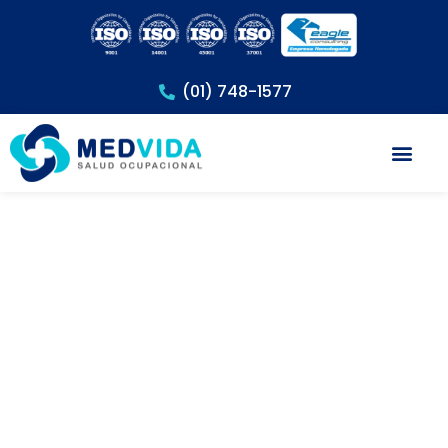
(01) 748-1577
Exámenes Méd