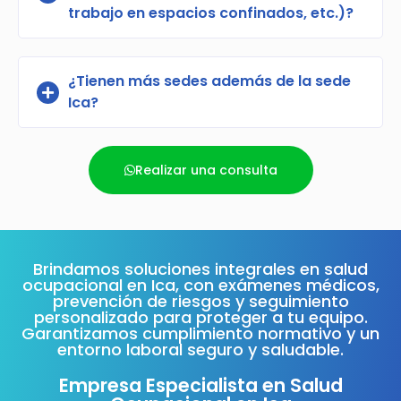
trabajo en espacios confinados, etc.)?
¿Tienen más sedes además de la sede
Ica?
Realizar una consulta
Brindamos soluciones integrales en salud
ocupacional en Ica, con exámenes médicos,
prevención de riesgos y seguimiento
personalizado para proteger a tu equipo.
Garantizamos cumplimiento normativo y un
entorno laboral seguro y saludable.
Empresa Especialista en Salud