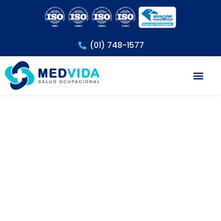
(01) 748-1577
Exámenes Méd