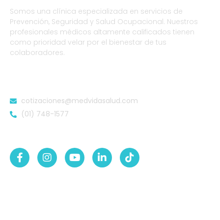
Somos una clínica especializada en servicios de
Prevención, Seguridad y Salud Ocupacional. Nuestros
profesionales médicos altamente calificados tienen
como prioridad velar por el bienestar de tus
colaboradores.
DATOS DE CONTACTO
cotizaciones@medvidasalud.com
(01) 748-1577
SÍGUENOS EN:
NUESTRAS SEDES
Sede Lurigancho-Ate