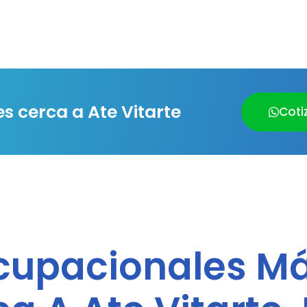
 cerca a Ate Vitarte
Coti
upacionales Más