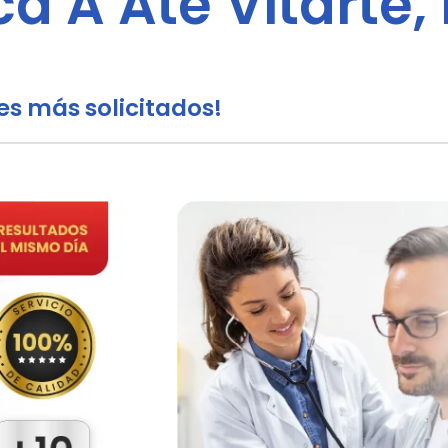
a A Ate Vitarte,
s más solicitados!