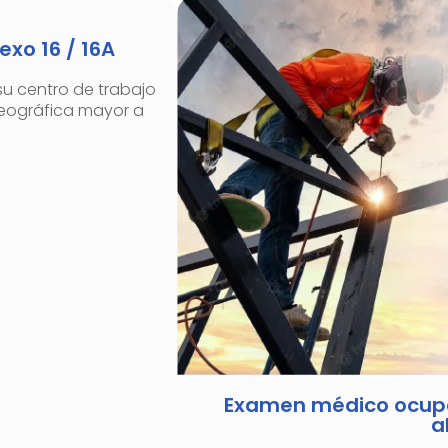
xo 16 / 16A
u centro de trabajo
eográfica mayor a
Examen médico ocupa
a