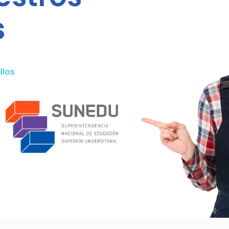
s
llos