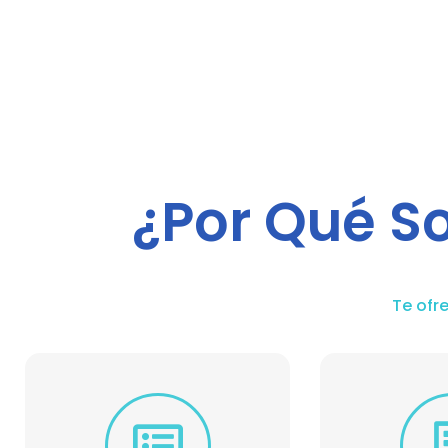
¿Por Qué S
Te ofr