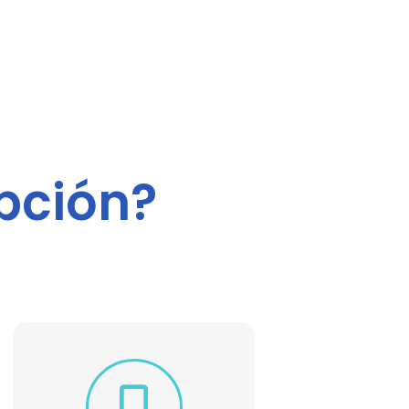
pción?