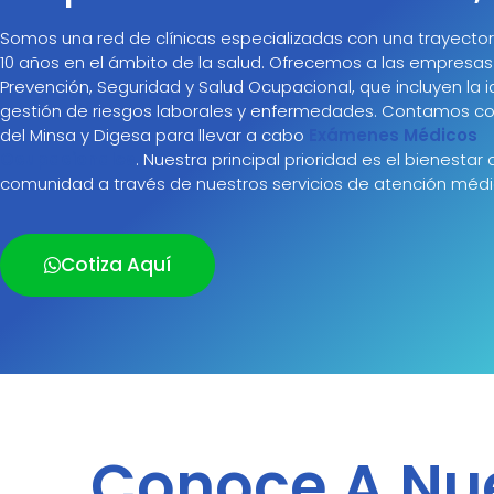
Somos una red de clínicas especializadas con una trayecto
10 años en el ámbito de la salud. Ofrecemos a las empresas 
Prevención, Seguridad y Salud Ocupacional, que incluyen la id
gestión de riesgos laborales y enfermedades. Contamos co
del Minsa y Digesa para llevar a cabo
Exámenes Médicos
Ocupacionales
. Nuestra principal prioridad es el bienestar 
comunidad a través de nuestros servicios de atención médi
Cotiza Aquí
Conoce A Nu