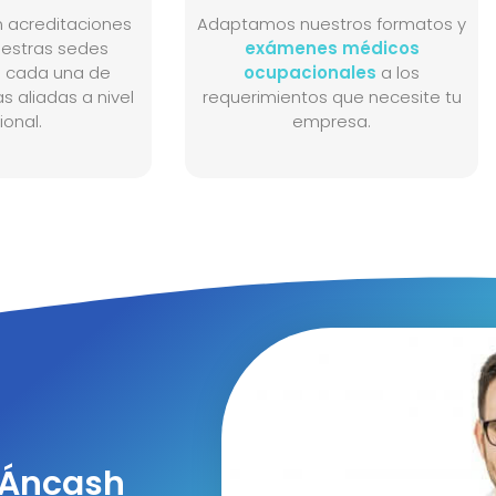
 acreditaciones
Adaptamos nuestros formatos y
uestras sedes
exámenes médicos
n cada una de
ocupacionales
a los
as aliadas a nivel
requerimientos que necesite tu
ional.
empresa.
, Áncash