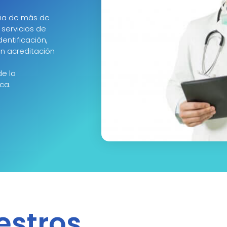
ria de más de
servicios de
entificación,
n acreditación
de la
ca.
estros