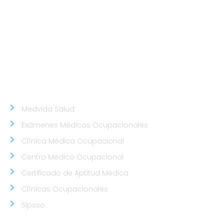
Calle Santa Inés Mz D3 Lt 16 - Urb. Los Cedros de
Chorrillos.
Sede Callao
Los Topacios 1291 – Bellavista, Callao (Frente al
Hospital Daniel Alcides Carrión del Callao y al costado
del Estadio Polideportivo Callao)
NUESTROS ALIADOS
Medvida Salud
Exámenes Médicos Ocupacionales
Clínica Médica Ocupacional
Centro Médico Ocupacional
Certificado de Aptitud Médica
Clínicas Ocupacionales
Sipsso