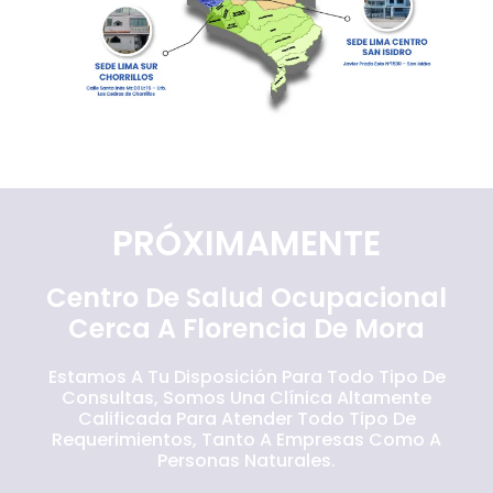
PRÓXIMAMENTE
Centro De Salud Ocupacional
Cerca A Florencia De Mora
Estamos A Tu Disposición Para Todo Tipo De
Consultas, Somos Una Clínica Altamente
Calificada Para Atender Todo Tipo De
Requerimientos, Tanto A Empresas Como A
Personas Naturales.