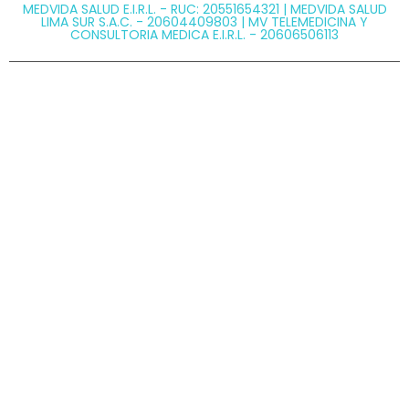
MEDVIDA SALUD E.I.R.L. - RUC: 20551654321 | MEDVIDA SALUD
LIMA SUR S.A.C. - 20604409803 | MV TELEMEDICINA Y
CONSULTORIA MEDICA E.I.R.L. - 20606506113
@ Copyright 2026 MEDVIDA - Todos los derechos
reservados