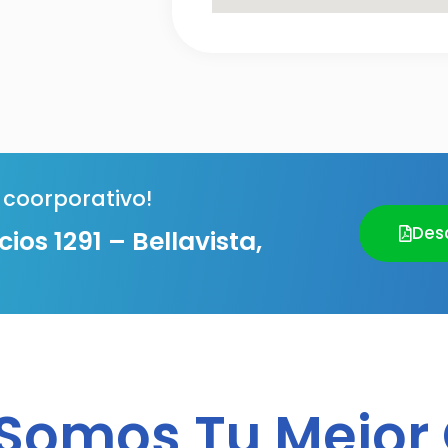
 coorporativo!
Des
os 1291 – Bellavista,
 Somos Tu Mejor