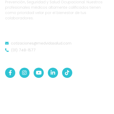
Prevención, Seguridad y Salud Ocupacional. Nuestros
profesionales médicos altamente calificados tienen
como prioridad velar por el bienestar de tus
colaboradores.
DATOS DE CONTACTO
cotizaciones@medvidasalud.com
(01) 748-1577
SÍGUENOS EN:
NUESTRAS SEDES
Sede Lurigancho-Ate
Av. 24 de Setiembre Mz. I Lt. 2A, Campo sol, a media
cuadra del Paradero Cabana, Carapongo.