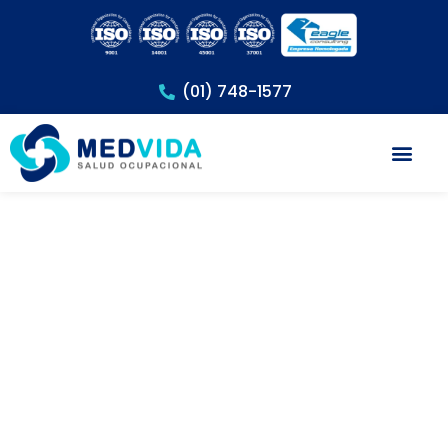
(01) 748-1577
Exámenes Méd