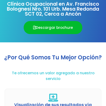
Clínica Ocupacional en Av. Francisco
Bolognesi Nro. 101 Urb. Mesa Redonda
SCT 02, Cerca a Ancón
Descargar brochure
¿Por Qué Somos Tu Mejor Opción?
Te ofrecemos un valor agregado a nuestro
servicio
Visualización de sus resultados vía