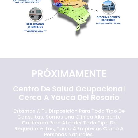
PRÓXIMAMENTE
Centro De Salud Ocupacional
Cerca A Yauca Del Rosario
Estamos A Tu Disposición Para Todo Tipo De
Consultas, Somos Una Clínica Altamente
Calificada Para Atender Todo Tipo De
Requerimientos, Tanto A Empresas Como A
Personas Naturales.