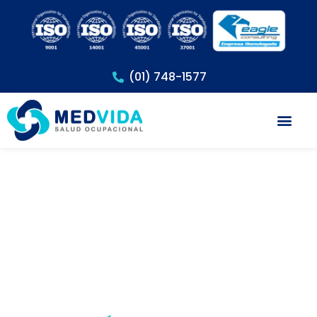
(01) 748-1577
Exámenes Méd