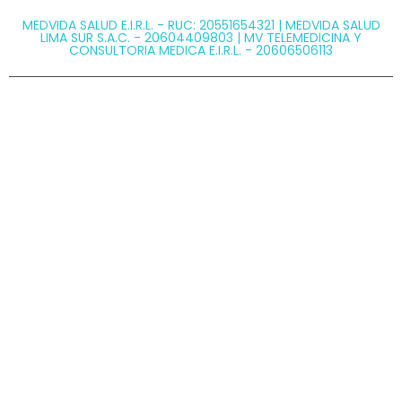
MEDVIDA SALUD E.I.R.L. - RUC: 20551654321 | MEDVIDA SALUD
LIMA SUR S.A.C. - 20604409803 | MV TELEMEDICINA Y
CONSULTORIA MEDICA E.I.R.L. - 20606506113
@ Copyright 2026 MEDVIDA - Todos los derechos
reservados