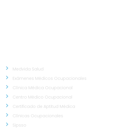
Calle Santa Inés Mz D3 Lt 16 - Urb. Los Cedros de
Chorrillos.
Sede Callao
Los Topacios 1291 – Bellavista, Callao (Frente al
Hospital Daniel Alcides Carrión del Callao y al costado
del Estadio Polideportivo Callao)
NUESTROS ALIADOS
Medvida Salud
Exámenes Médicos Ocupacionales
Clínica Médica Ocupacional
Centro Médico Ocupacional
Certificado de Aptitud Médica
Clínicas Ocupacionales
Sipsso