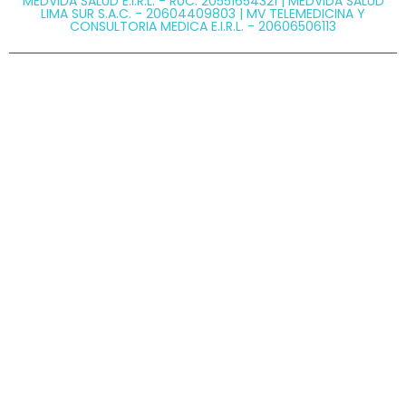
MEDVIDA SALUD E.I.R.L. - RUC: 20551654321 | MEDVIDA SALUD
LIMA SUR S.A.C. - 20604409803 | MV TELEMEDICINA Y
CONSULTORIA MEDICA E.I.R.L. - 20606506113
@ Copyright 2026 MEDVIDA - Todos los derechos
reservados