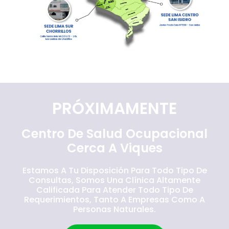
PRÓXIMAMENTE
Centro De Salud Ocupacional
Cerca A Viques
Estamos A Tu Disposición Para Todo Tipo De
Consultas, Somos Una Clínica Altamente
Calificada Para Atender Todo Tipo De
Requerimientos, Tanto A Empresas Como A
Personas Naturales.