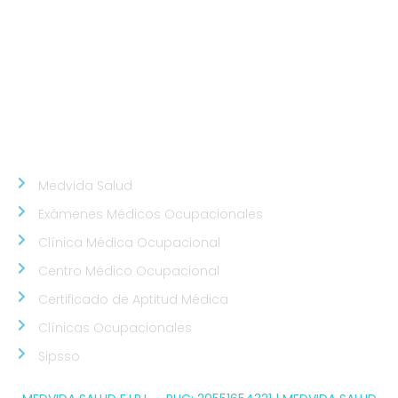
Chorrillos.
Sede Callao
Los Topacios 1291 – Bellavista, Callao (Frente al
Hospital Daniel Alcides Carrión del Callao y al costado
del Estadio Polideportivo Callao)
NUESTROS ALIADOS
Medvida Salud
Exámenes Médicos Ocupacionales
Clínica Médica Ocupacional
Centro Médico Ocupacional
Certificado de Aptitud Médica
Clínicas Ocupacionales
Sipsso