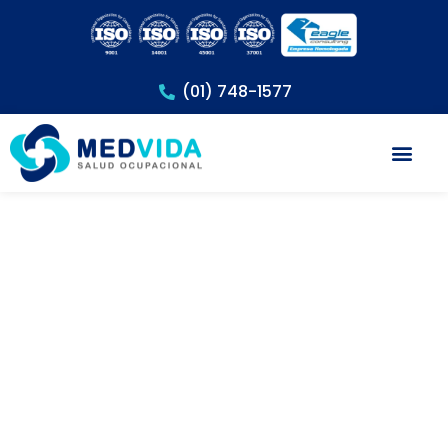
(01) 748-1577
Exámenes Méd