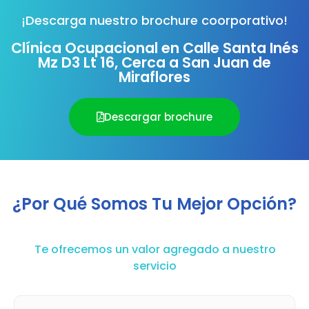
¡Descarga nuestro brochure coorporativo!
Clínica Ocupacional en Calle Santa Inés
Mz D3 Lt 16, Cerca a San Juan de
Miraflores
Descargar brochure
¿Por Qué Somos Tu Mejor Opción?
Te ofrecemos un valor agregado a nuestro
servicio