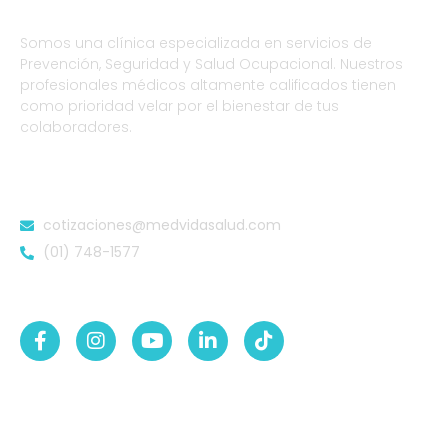
Somos una clínica especializada en servicios de
Prevención, Seguridad y Salud Ocupacional. Nuestros
profesionales médicos altamente calificados tienen
como prioridad velar por el bienestar de tus
colaboradores.
DATOS DE CONTACTO
cotizaciones@medvidasalud.com
(01) 748-1577
SÍGUENOS EN:
NUESTRAS SEDES
Sede Lurigancho-Ate