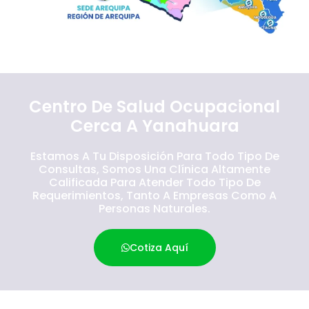
Centro De Salud Ocupacional
Cerca A Yanahuara
Estamos A Tu Disposición Para Todo Tipo De
Consultas, Somos Una Clínica Altamente
Calificada Para Atender Todo Tipo De
Requerimientos, Tanto A Empresas Como A
Personas Naturales.
Cotiza Aquí