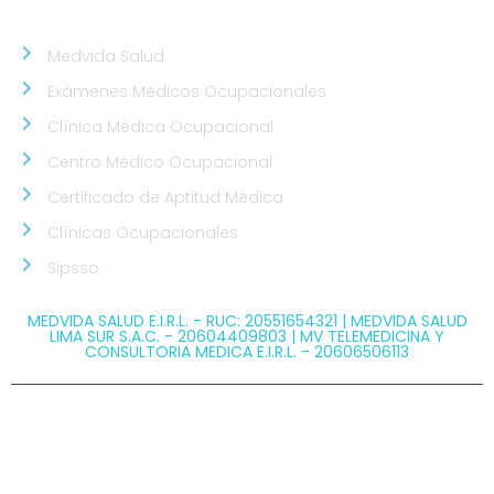
NUESTROS ALIADOS
Medvida Salud
Exámenes Médicos Ocupacionales
Clínica Médica Ocupacional
Centro Médico Ocupacional
Certificado de Aptitud Médica
Clínicas Ocupacionales
Sipsso
MEDVIDA SALUD E.I.R.L. - RUC: 20551654321 | MEDVIDA SALUD
LIMA SUR S.A.C. - 20604409803 | MV TELEMEDICINA Y
CONSULTORIA MEDICA E.I.R.L. - 20606506113
@ Copyright 2026 MEDVIDA - Todos los derechos
reservados