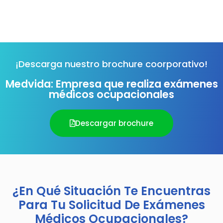
¡Descarga nuestro brochure coorporativo!
Medvida: Empresa que realiza exámenes
médicos ocupacionales
Descargar brochure
¿En Qué Situación Te Encuentras
Para Tu Solicitud De Exámenes
Médicos Ocupacionales?