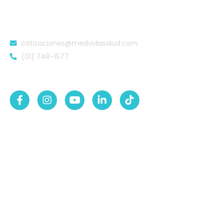
DATOS DE CONTACTO
cotizaciones@medvidasalud.com
(01) 748-1577
SÍGUENOS EN:
NUESTRAS SEDES
Sede Lurigancho-Ate
Av. 24 de Setiembre Mz. I Lt. 2A, Campo sol, a media
cuadra del Paradero Cabana, Carapongo.
Sede San Martín de Porres
Av. Francisco Bolognesi Nro. 101 Urb. Mesa Redonda SCT
02 (Esquina con Av. Gerardo Unger 7049) - San Martin