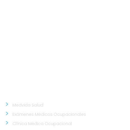
de Porres.
Sede San Isidro
Javier Prado Este N°1530 - San Isidro.
Sede Chorrillos
Calle Santa Inés Mz D3 Lt 16 - Urb. Los Cedros de
Chorrillos.
Sede Callao
Los Topacios 1291 – Bellavista, Callao (Frente al
Hospital Daniel Alcides Carrión del Callao y al costado
del Estadio Polideportivo Callao)
NUESTROS ALIADOS
Medvida Salud
Exámenes Médicos Ocupacionales
Clínica Médica Ocupacional