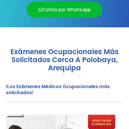
Cotiza por Whatsapp
Exámenes Ocupacionales Más
Solicitados Cerca A Polobaya,
Arequipa
!Los Exámenes Médicos Ocupacionales más
solicitados!