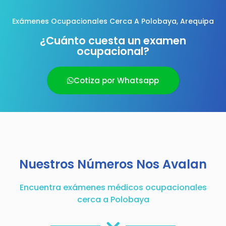
Exámenes Ocupacionales Cerca A Polobaya, Arequipa
¿Cuánto cuesta un examen
ocupacional?
Cotiza por Whatsapp
Nuestros Números Nos Avalan
Encuentra exámenes médicos ocupacionales
cerca a Polobaya