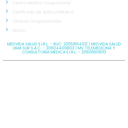
Centro Médico Ocupacional
Certificado de Aptitud Médica
Clínicas Ocupacionales
Sipsso
MEDVIDA SALUD E.I.R.L. - RUC: 20551654321 | MEDVIDA SALUD
LIMA SUR S.A.C. - 20604409803 | MV TELEMEDICINA Y
CONSULTORIA MEDICA E.I.R.L. - 20606506113
@ Copyright 2026 MEDVIDA - Todos los derechos
reservados