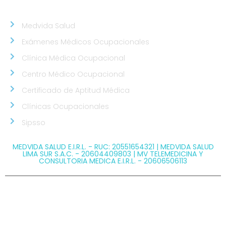
NUESTROS ALIADOS
Medvida Salud
Exámenes Médicos Ocupacionales
Clínica Médica Ocupacional
Centro Médico Ocupacional
Certificado de Aptitud Médica
Clínicas Ocupacionales
Sipsso
MEDVIDA SALUD E.I.R.L. - RUC: 20551654321 | MEDVIDA SALUD
LIMA SUR S.A.C. - 20604409803 | MV TELEMEDICINA Y
CONSULTORIA MEDICA E.I.R.L. - 20606506113
@ Copyright 2026 MEDVIDA - Todos los derechos
reservados