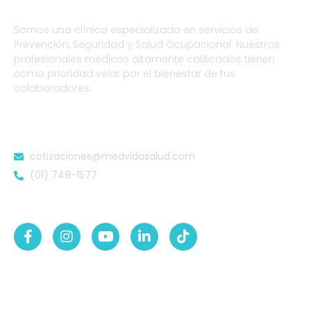
Somos una clínica especializada en servicios de
Prevención, Seguridad y Salud Ocupacional. Nuestros
profesionales médicos altamente calificados tienen
como prioridad velar por el bienestar de tus
colaboradores.
DATOS DE CONTACTO
cotizaciones@medvidasalud.com
(01) 748-1577
SÍGUENOS EN:
NUESTRAS SEDES
Sede Lurigancho-Ate