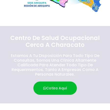
Centro De Salud Ocupacional
Cerca A Characato
Estamos A Tu Disposición Para Todo Tipo De
Consultas, Somos Una Clínica Altamente
Calificada Para Atender Todo Tipo De
Requerimientos, Tanto A Empresas Como A
Personas Naturales.
Cotiza Aquí