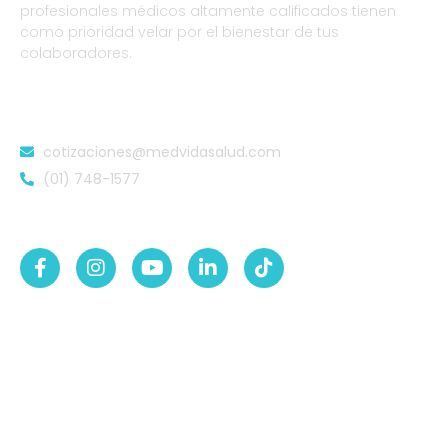
profesionales médicos altamente calificados tienen
como prioridad velar por el bienestar de tus
colaboradores.
DATOS DE CONTACTO
cotizaciones@medvidasalud.com
(01) 748-1577
SÍGUENOS EN:
NUESTRAS SEDES
Sede Lurigancho-Ate
Av. 24 de Setiembre Mz. I Lt. 2A, Campo sol, a media
cuadra del Paradero Cabana, Carapongo.