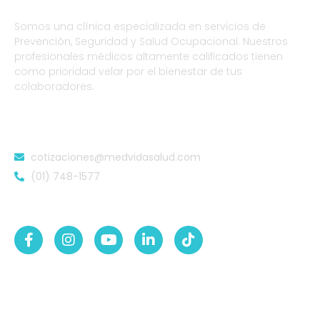
Somos una clínica especializada en servicios de
Prevención, Seguridad y Salud Ocupacional. Nuestros
profesionales médicos altamente calificados tienen
como prioridad velar por el bienestar de tus
colaboradores.
DATOS DE CONTACTO
cotizaciones@medvidasalud.com
(01) 748-1577
SÍGUENOS EN:
NUESTRAS SEDES
Sede Lurigancho-Ate