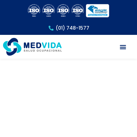
(01) 748-1577
Exámenes Méd
Todo Sobre El Certificado
Médico Ocupacional