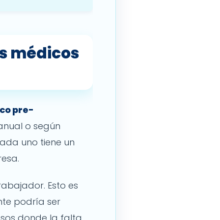
s médicos
co pre-
anual o según
Cada uno tiene un
resa.
rabajador. Esto es
nte podría ser
sos donde la falta