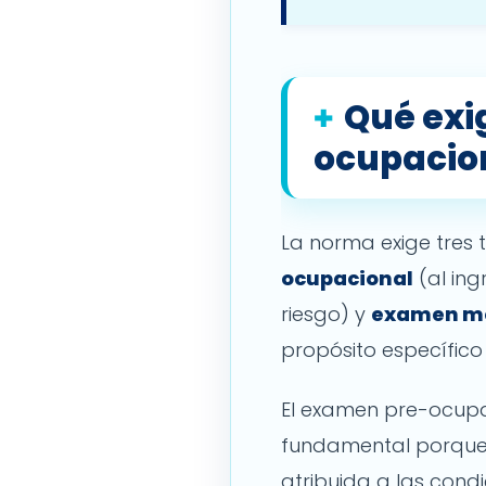
Qué exi
ocupacio
La norma exige tres 
ocupacional
(al ing
riesgo) y
examen mé
propósito específic
El examen pre-ocupa
fundamental porque, 
atribuida a las cond