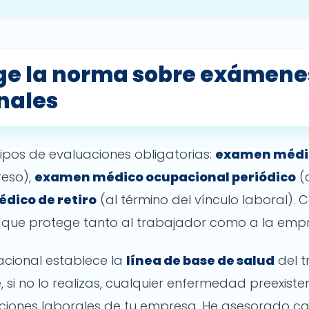
ge la norma sobre exámene
nales
tipos de evaluaciones obligatorias:
examen médi
reso),
examen médico ocupacional periódico
(
dico de retiro
(al término del vínculo laboral). 
o que protege tanto al trabajador como a la emp
cional establece la
línea de base de salud
del t
si no lo realizas, cualquier enfermedad preexiste
iciones laborales de tu empresa. He asesorado ca