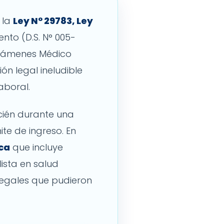
 la
Ley N° 29783, Ley
to (D.S. N° 005-
 Exámenes Médico
ón legal ineludible
aboral.
cién durante una
te de ingreso. En
ca
que incluye
ista en salud
legales que pudieron