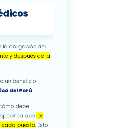
édicos
e la obligación del
nte y después de la
o un beneficio
ica del Perú
.
a cómo debe
especifica que
los
de cada puesto
. Esto