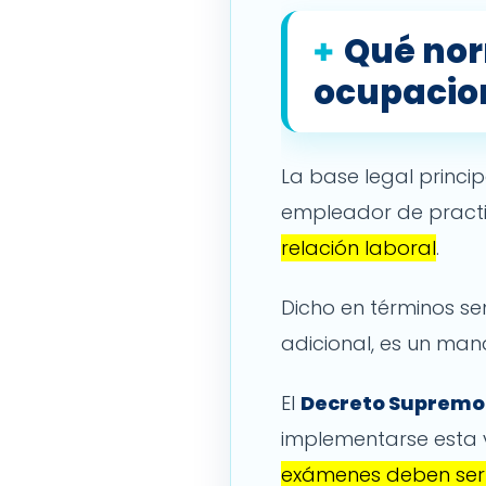
Qué nor
ocupacio
La base legal princip
empleador de pract
relación laboral
.
Dicho en términos se
adicional, es un man
El
Decreto Supremo
implementarse esta v
exámenes deben ser a