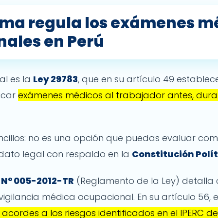
ma regula los exámenes m
nales en Perú
al es la
Ley 29783
, que en su artículo 49 establec
icar
exámenes médicos al trabajador antes, dura
ncillos: no es una opción que puedas evaluar com
dato legal con respaldo en la
Constitución Polít
 N° 005-2012-TR
(Reglamento de la Ley) detall
igilancia médica ocupacional. En su artículo 56, 
cordes a los riesgos identificados en el IPERC 