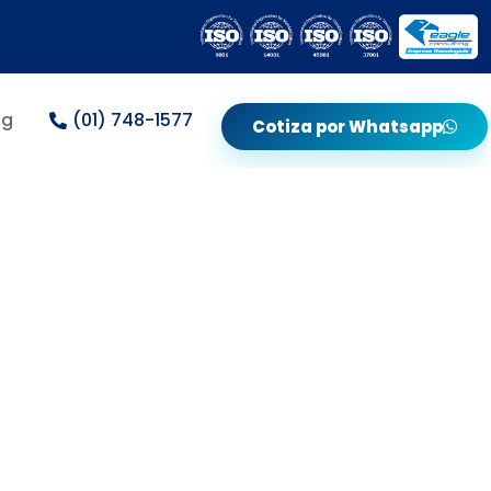
og
(01) 748-1577
Cotiza por Whatsapp
 Exámenes