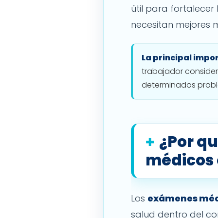
útil para fortalecer
necesitan mejores 
La principal impo
trabajador consider
determinados probl
¿Por q
médicos 
Los
exámenes médi
salud dentro del co