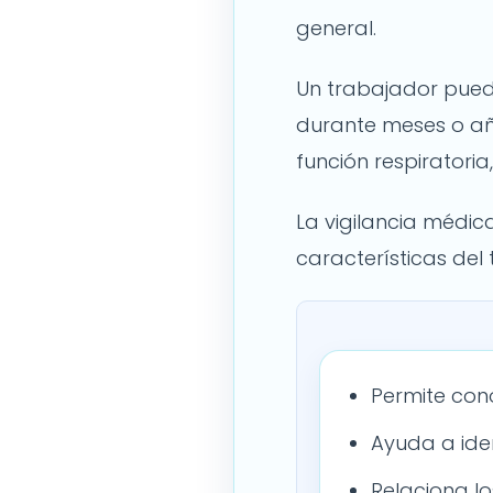
general.
Un trabajador pued
durante meses o añ
función respiratori
La vigilancia médic
características del 
Permite con
Ayuda a iden
Relaciona lo