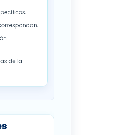
pecíficos.
 correspondan.
ión
vas de la
es