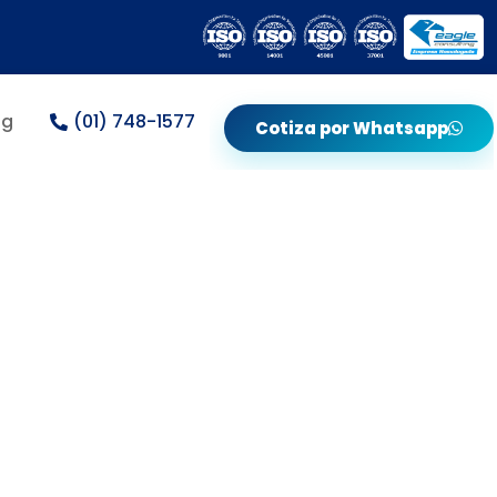
og
(01) 748-1577
Cotiza por Whatsapp
Exámenes
les Para