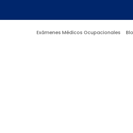
Exámenes Médicos Ocupacionales
Bl
ncia De Los 
 Ocupaciona