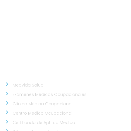
Javier Prado Este N°1530 - San Isidro.
Sede Chorrillos
Calle Santa Inés Mz D3 Lt 16 - Urb. Los Cedros de
Chorrillos.
Sede Callao
Los Topacios 1291 – Bellavista, Callao (Frente al
Hospital Daniel Alcides Carrión del Callao y al costado
del Estadio Polideportivo Callao)
NUESTROS ALIADOS
Medvida Salud
Exámenes Médicos Ocupacionales
Clínica Médica Ocupacional
Centro Médico Ocupacional
Certificado de Aptitud Médica