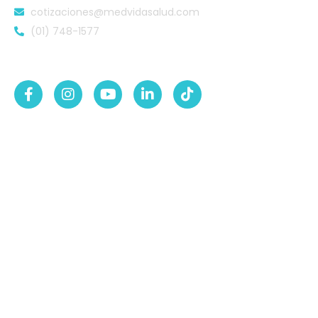
cotizaciones@medvidasalud.com
(01) 748-1577
SÍGUENOS EN:
NUESTRAS SEDES
Sede Lurigancho-Ate
Av. 24 de Setiembre Mz. I Lt. 2A, Campo sol, a media
cuadra del Paradero Cabana, Carapongo.
Sede San Martín de Porres
Av. Francisco Bolognesi Nro. 101 Urb. Mesa Redonda SCT
02 (Esquina con Av. Gerardo Unger 7049) - San Martin
de Porres.
Sede San Isidro