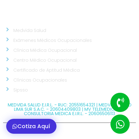
del Estadio Polideportivo Callao)
NUESTROS ALIADOS
Medvida Salud
Exámenes Médicos Ocupacionales
Clínica Médica Ocupacional
Centro Médico Ocupacional
Certificado de Aptitud Médica
Clínicas Ocupacionales
Sipsso
MEDVIDA SALUD E.I.R.L. - RUC: 20551654321 | MEDVIDA SALUD
LIMA SUR S.A.C. - 20604409803 | MV TELEMEDICINA Y
CONSULTORIA MEDICA E.I.R.L. - 20606506113
Cotiza Aquí
@ Copyright 2026 MEDVIDA - Todos los derechos