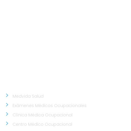
Sede San Isidro
Javier Prado Este N°1530 - San Isidro.
Sede Chorrillos
Calle Santa Inés Mz D3 Lt 16 - Urb. Los Cedros de
Chorrillos.
Sede Callao
Los Topacios 1291 – Bellavista, Callao (Frente al
Hospital Daniel Alcides Carrión del Callao y al costado
del Estadio Polideportivo Callao)
NUESTROS ALIADOS
Medvida Salud
Exámenes Médicos Ocupacionales
Clínica Médica Ocupacional
Centro Médico Ocupacional