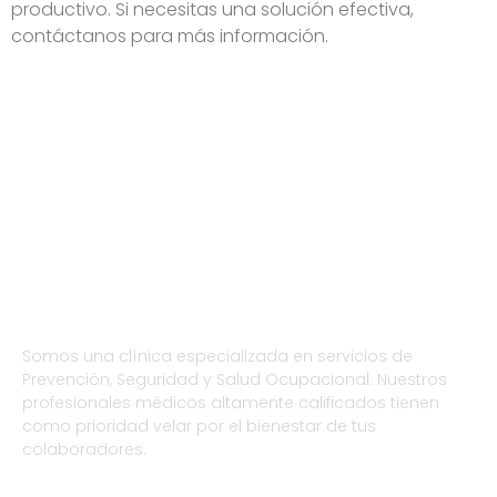
productivo. Si necesitas una solución efectiva,
contáctanos para más información.
Somos una clínica especializada en servicios de
Prevención, Seguridad y Salud Ocupacional. Nuestros
profesionales médicos altamente calificados tienen
como prioridad velar por el bienestar de tus
colaboradores.